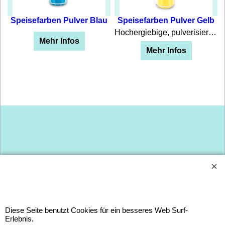
Speisefarben Pulver Blau
Speisefarben Pulver Gelb
Hochergiebige, pulverisierte Speisefarbe die untereinander mischbar sind. Die Speisefarben entsprechen den lebensmittelrechtlichen Bestimmungen! Zum einfärben von Öl-und fetthaltigen Lebensmittel geeignet 7ml in Dose Zutaten Farbstoff E104
Mehr Infos
nd fetthaltigen Lebensmittel geeignet 7ml in Dose Zutaten Farbstoff E102 E133 E153
Mehr Infos
Dies ist ein Titel
Dies ist ein Titel
Diese Seite benutzt Cookies für ein besseres Web Surf-
Erlebnis.