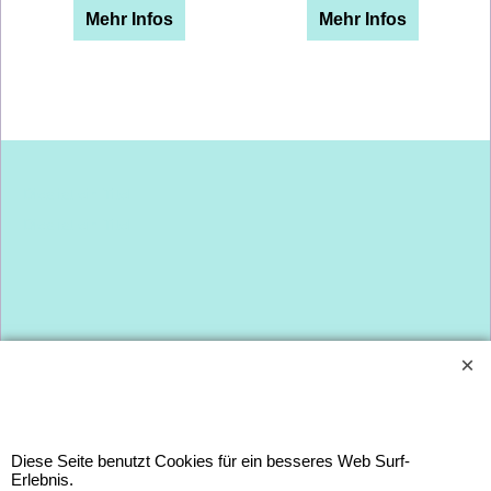
Mehr Infos
Mehr Infos
Dies ist ein Titel
Dies ist ein Titel
WebShop erstellt mit
Diese Seite benutzt Cookies für ein besseres Web Surf-
ShopFactory Shop
Erlebnis.
Software.