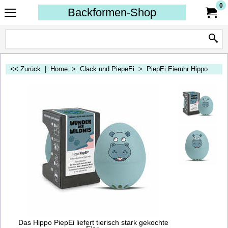
0
Backformen-Shop
<< Zurück
|
Home
>
Clack und PiepeEi
>
PiepEi Eieruhr Hippo
Das Hippo PiepEi liefert tierisch stark gekochte