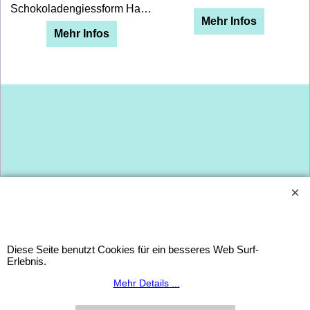
Schokoladengiessform Hase mit Hängeohr 2 teilig. Grösse 100 mm, zwei Stück in einer Form aus Polycarbonat-Doppelform. Giessen 2 Hasen auf einen Streich! Von Hand waschen.
Mehr Infos
Mehr Infos
Dies ist ein Titel
Dies ist ein Titel
Diese Seite benutzt Cookies für ein besseres Web Surf-
Erlebnis.
Mehr Details ...
WebShop erstellt mit
ShopFactory Shop
Software.