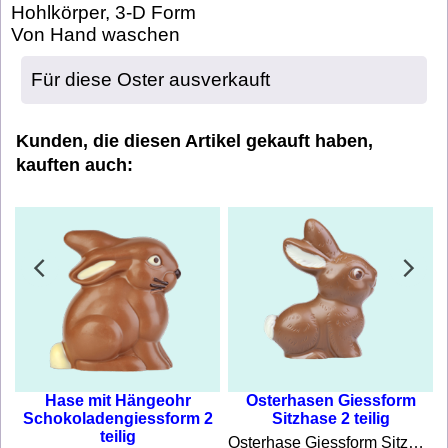
Hohlkörper, 3-D Form
Von Hand waschen
Für diese Oster ausverkauft
Kunden, die diesen Artikel gekauft haben,
kauften auch:
Hase mit Hängeohr
Osterhasen Giessform
Schokoladengiessform 2
Sitzhase 2 teilig
teilig
leine Feldhasen. Von Hand waschen
Osterhase Giessform Sitzhase 2 Stück in einer Form, 3-D Form Grösse 90 x 70 x 30 mm Doppelform, im Nu zwei kleine niedliche Häschen giessen. Von Hand waschen